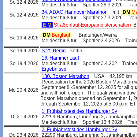
So 12.4.2026
Meldeschluß für: Sportler 28.3.2026 Trai
34. ADAC Hannover Marathon
mit
DM
Ma
So 12.4.2026
Meldeschluß für: Sportler 27.3.2026 Trai
E M
Straßenlauf-Europameisterschaften
B
DM
Berglauf
Breitungen/Werra
So 19.4.2026
Meldeschluß für: Sportler 2.4.2026 Traine
So 19.4.2026
S 25 Berlin
Berlin
16. Hammer Lauf
So 19.4.2026
Meldeschluß für: Sportler 3.4.202 Trainer
Ergebnisse
130. Boston Marathon
USA 42,195 km
Registration for the 2026 Boston Marathon 
September 8.-September 12. 2025 for all qua
Mo 20.4.2026
and will not re-open.
The qualifying window 
Boston Marathon opened on September 1, 20
through September 12, 2025 at 5:00 p.m. ET.
1. Frühjahrstest des Hamburger Sv
Di 21.4.2026
22299 Hamburg, Linnéring 3, Jahnkampfba
Meldeschluß für: Sportler 13.4.2026 Trai
2. Frühjahrstest des Hamburger Sv
Do 23.4.2026
22299 Hamburg, Linnéring 3, Jahnkampfba