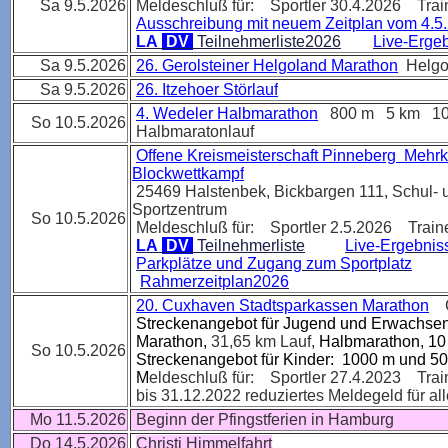
Sa 9.5.2026
Meldeschluß für: Sportler 30.4.2026 Trai
Ausschreibung mit neuem Zeitplan vom 4.5
LA
DV
Teilnehmerliste2026
Live-Erge
Sa 9.5.2026
26. Gerolsteiner Helgoland Marathon
Helgo
Sa 9.5.2026
26. Itzehoer Störlauf
4. Wedeler Halbmarathon
800 m 5 km 1
So 10.5.2026
Halbmaratonlauf
Offene Kreismeisterschaft Pinneberg Mehr
Blockwettkampf
25469 Halstenbek
,
Bickbargen 111, Schul- 
Sportzentrum
So 10.5.2026
Meldeschluß für: Sportler 2.5.2026 Traine
LA
DV
Teilnehmerliste
Live-Ergebni
Parkplätze und Zugang zum Sportplatz
Rahmerzeitplan2026
20. Cuxhaven Stadtsparkassen Marathon
C
Streckenangebot für Jugend und Erwachse
Marathon,
31,65 km Lauf,
Halbmarathon, 10
So 10.5.2026
Streckenangebot für Kinder: 1000 m und 5
M
eldeschluß für: Sportler 27.4.2023 Trai
bis 31.12.2022 reduziertes Meldegeld für al
Mo 11.5.2026
Beginn der Pfingstferien in Hamburg
Do 14.5.2026
Christi Himmelfahrt