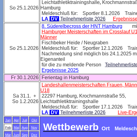
Leichtathletiktrainingshalle
Krochmannstraß
,
So 25.1.2026
Hamburg
Meldeschluß für: Sportler 8.1.2026 Train
LA
DV
Teilnehmerliste 2026
Ergebniss
8. Süderelbecross der HNT Hamburg
mit 
Hamburger Meisterschaften im Crosslauf U1
Männer
Fischbeker Heide / Neugraben
So 25.1.2026
Meldeschluß für: Sportler 12.1.2026 Trai
Nachmeldung sind möglich bis 24.1.2025 mi
Eigenanteil
für die zu meldende Person
Teilnehmerlist
Ergebnisse 2025
Fr 30.1.2026
Ferientag in Hamburg
Landeshallenmeisterschaften Frauen, Män
U18
Sa 31.1. +
22297 Hamburg,
Krochmannstraße 55,
So 1.2.2026
Leichtathletiktrainingshalle
Meldeschluß für: Sportler 17.1.2026 Trai
LA
DV
Teilnehmerliste 2026
Live-Erg
Jan
Apr
Juli
Okt
Wettbewerb
Ort
Feb
Mai
Aug
Nov
Meldesch
Mär
Juni
Sep
Dez