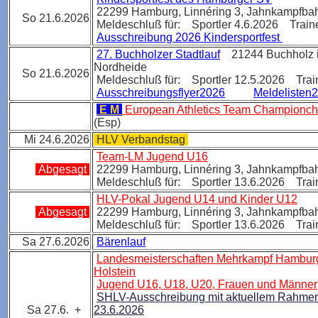
22299 Hamburg, Linnéring 3, Jahnkampf
So 21.6.2026
Meldeschluß für: Sportler 4.6.2026 Traine
Ausschreibung 2026 Kindersportfest
27. Buchholzer Stadtlauf
21244 Buchholz i
Nordheide
So 21.6.2026
Meldeschluß für: Sportler 12.5.2026 Trai
Ausschreibungsflyer2026
Meldelisten
E M
European Athletics Team Championch
(Esp)
Mi 24.6.2026
HLV Verbandstag
Team-LM Jugend U16
Abgesagt
22299 Hamburg, Linnéring 3, Jahnkampf
Meldeschluß für: Sportler 13.6.2026 Trai
HLV-Pokal Jugend U14 und Kinder U12
Abgesagt
22299 Hamburg, Linnéring 3, Jahnkampfb
Meldeschluß für: Sportler 13.6.2026 Trai
Sa 27.6.2026
Bärenlauf
Landesmeisterschaften Mehrkampf Hamburg
Holstein
Jugend U16, U18, U20, Frauen und Männer
SHLV-Ausschreibung mit aktuellem Rahmen
Sa 27.6. +
23.6.2026