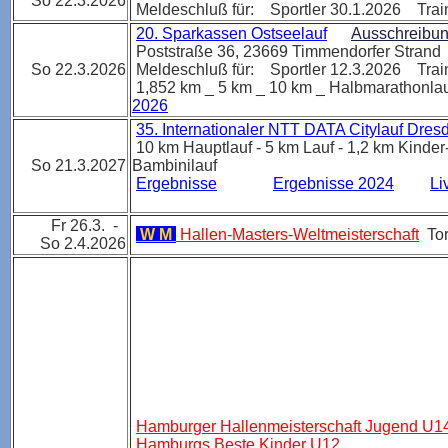
So 22.3.2026
Meldeschluß für: Sportler 30.1.2026 Trai
20. Sparkassen Ostseelauf
Ausschreibu
Poststraße 36, 23669 Timmendorfer Strand
So 22.3.2026
Meldeschluß für: Sportler 12.3.2026 Trai
1,852 km _ 5 km _ 10 km _ Halbmarathonl
2026
35. Internationaler NTT DATA Citylauf Dre
1
0 km Hauptlauf - 5 km Lauf - 1,2 km Kinde
So 21.3.2027
Bambinilauf
Ergebnisse
Ergebnisse 2024
Li
Fr 26.3. -
W M
Hallen-Masters-Weltmeisterschaft
To
So 2.4.2026
Hamburger Hallenmeisterschaft Jugend U1
Hamburgs Beste Kinder U12