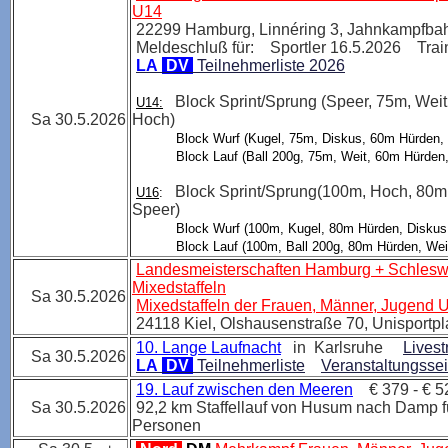
U14
22299 Hamburg, Linnéring 3, Jahnkampf
Meldeschluß für: Sportler 16.5.2026 Trai
LA
DV
Teilnehmerliste 2026
Block Sprint/Sprung (Speer, 75m, Wei
U14:
Sa 30.5.2026
Hoch)
Block Wurf (Kugel, 75m, Diskus, 60m Hürden, 
Block Lauf (Ball 200g, 75m, Weit, 60m Hürden,
Block Sprint/Sprung(100m, Hoch, 80m
U16
:
Speer)
Block Wurf (100m, Kugel, 80m Hürden, Diskus,
Block Lauf (100m, Ball 200g, 80m Hürden, Weit
Landesmeisterschaften Hamburg + Schleswi
Mixedstaffeln
Sa 30.5.2026
Mixedstaffeln der Frauen, Männer, Jugend
24118 Kiel, Olshausenstraße 70, Unisportpla
10. Lange Laufnacht
in Karlsruhe
Lives
Sa 30.5.2026
LA
DV
Teilnehmerliste
Veranstaltungssei
19. Lauf zwischen den Meeren
€ 379 - € 5
Sa 30.5.2026
92,2 km Staffellauf von Husum nach Damp fü
Personen