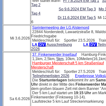
Wer startet wann
Fr 7.6.2024 EM Tag 1
Sa
Tag 2
So 9.6.2024 EM Tag 3
Mo 
Tag 4
Di 11.6.2024 EM Tag 5
Mi 12
6
Sprintermeeting der LG Alsternord
22844 Norderstedt,
Lawaetzstraße 8, Walds
Friedrichsgabe
Mi 3.6.2026
Meldeschluß für: Sportler 23.5.2026 Trai
LA
DV
Ausschreibung
LA
DV
Teiln
2026
37. Finkenwerder Insellauf
Hamburg-Fink
1,1km, 2,5km,
5km
, 10km, 10Meilen(16,1km
Hamburger Meisterschaft 5 km Straßenlauf
Meisterschaft
Meldeschluß für: Sportler 27.5.2026 Trai
Teilnehmerlisten 2026
Ergebnisse Volksl
Die
Startunterlagen
bekommt ihr am
Samst
Uhr
direkt in der Mitte des
Finkenwerder Ma
dem großen blauen Zelt mit dem Banner "A
Der 5 km Lauf startet um
19:15 Uhr
am Mark
Finkenwerder (Finksweg 10-14).
Sa 6.6.2026
Laufstrecke 5 km Lauf Streckenmarkierung