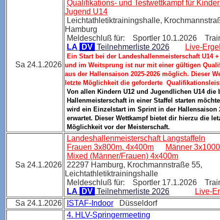
Qualifikations- und Testwettkampf für Kinde
Jugend U14
Leichtathletiktrainingshalle,
Krochmannstraß
Hamburg
Meldeschluß für: Sportler 10.1.2026 Trai
LA
DV
Teilnehmerliste 2026
Live-Erge
Ein Start bei der Landeshallenmeisterschaft U14 
Sa 24.1.2026
und im Weitsprung ist nur mit einer gültigen Quali
aus der Hallensaison 2025-2026 möglich. Dieser We
letzte Möglichkeit die geforderte Qualifikationslei
Von allen Kindern U12 und Jugendlichen U14 die b
Hallenmeisterschaft in einer Staffel starten möcht
wird ein Einzelstart im Sprint in der Hallensaison
erwartet. Dieser Wettkampf bietet dir hierzu die let
Möglichkeit vor der Meisterschaft.
Landeshallenmeisterschaft Langstaffeln
Frauen 3x800m, 4x400m
Männer 3x100
Mixed (Männer/Frauen) 4x400m
Sa 24.1.2026
22297 Hamburg,
Krochmannstraße 55,
Leichtathletiktrainingshalle
Meldeschluß für: Sportler 17.1.2026 Trai
LA
DV
Teilnehmerliste 2026
Live-E
Sa 24.1.2026
ISTAF-Indoor
Düsseldorf
4. HLV-Springermeeting