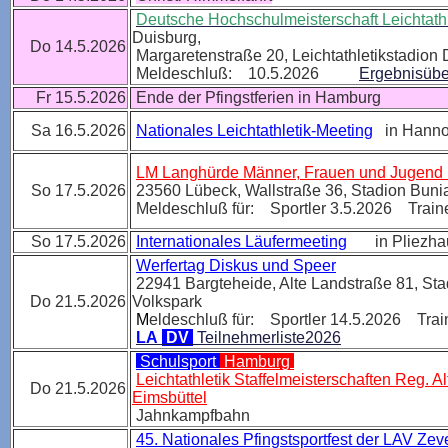
Deutsche Hochschulmeisterschaft Leichtathl
Duisburg
,
Do 14.5.2026
Margaretenstraße 20
,
Leichtathletikstadion
Meldeschluß: 10.5.2026
Ergebnisübe
Fr 15.5.2026
Ende der Pfingstferien in Hamburg
Sa 16.5.2026
Nationales Leichtathletik-Meeting
in Hann
LM Langhürde Männer, Frauen und Jugend
So 17.5.2026
23560 Lübeck
,
Wallstraße 36
,
Stadion Buni
Meldeschluß für: Sportler 3.5.2026 Traine
So 17.5.2026
Internationales Läufermeeting
in Pliezha
Werfertag Diskus und Speer
22941 Bargteheide, Alte Landstraße 81, St
Do 21.5.2026
Volkspark
M
eldeschluß für: Sportler 14.5.2026 Trai
LA
DV
Teilnehmerliste2026
Schulsport
Hamburg
Leichtathletik Staffelmeisterschaften Reg. A
Do 21.5.2026
Eimsbüttel
Jahnkampfbahn
45. Nationales Pfingstsportfest der LAV Zev