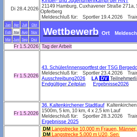
Kinder- und Jugendmehrkampf der HNT
21149
Hamburg, Cuxhavener Straße 271a, 
Di 28.4.2026
Opferberg
Meldeschluß für: Sportler 19.4.2026 Trai
Jan
Apr
Juli
Okt
Wettbewerb
Ort
Feb
Mai
Aug
Nov
Meldesch
Mär
Juni
Sep
Dez
Fr 1.5.2026
Tag der Arbeit
43. Schüler/innensportfest der TSG Bergedo
Meldeschluß für: Sportler 23.4.2026 Trai
Fr 1.5.2026
Ausschreibung2026
LA
DV
Teilnehmerl
Endgültiger Zeitplan
Ergebnisse2026
36. Kaltenkirchener Stadtlauf
Kaltenkirche
1500m, 5 km, 10 km, 4 x 2,5 km Lauf
Fr 1.5.2026
Meldeschluß für: Sportler 28.3.2026 Trai
Ergebnisse 2025
DM
Langstrecke 10.000 m Frauen, Männer
DM
Langstrecke 5.000 m U20, Sen