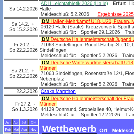
ADH Leichtathletik 2026 (Halle)
Erfurt
Ha
Sa 14.2.2026
Halle
Meldeschluß: 5.2.2026
Ergebnisse 2025
DM
Hallen-Mehrkampf U18, U20, Frauen,
Sa 14.2. +
06120 Halle (Saale), Kreuzvorwerk, Sporth
So 15.2.2026
Meldeschluß für: Sportler 29.1.2026 Trai
DM
Deutsche Hallenmeisterschaft Jugend
Fr 20.2. -
71063 Sindelfingen, Rudolf-Harbig-Str. 10, 
So 22.2.2026
Sindelfingen
Meldeschluß für: Sportler 5.2.2026 Traine
DM
Deutsche Winterwurfmeisterschaft U18,
Männer
Sa 21.2. +
71063 Sindelfingen, Rosenstraße 12/1, Flo
So 22.2.2026
Nebenplatz
Meldeschluß für: Sportler 5.2.2026 Traine
22.2.2026
Osaka Marathon
DM
Deutsche Hallenmeisterschaft der Fra
Fr 27.2. -
Männer
So 1.3.2026
44139 Dortmund, Strobelallee 40, Helmut-K
Meldeschluß für: Sportler 12.2.2026 Trai
Jan
Apr
Juli
Okt
Wettbewerb
Ort
Feb
Mai
Aug
Nov
Meldesch