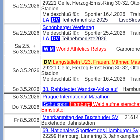
29221 Celle, Herzog-Ernst-Ring 30-32, Ott
Sa 2.5.2026
Stadion
Meldeschluß für: Sportler 16.4.2026 Trai
LA
DV
Teilnehmerliste 2025
LiveStre
Schönberger Werfertag
Sa 2.5.2026
Meldeschluß für: Sportler 25.4.2026 Trai
LA
DV
Teilnehmerliste2026
Sa 2.5. +
W M
World Athletics Relays
Garborone 
So 3.5.2026
DM
Langstaffeln U23, Frauen, Männer, Mas
29221 Celle, Herzog-Ernst-Ring 30-32, Ott
So 3.5.2026
Stadion
Meldeschluß für: Sportler 16.4.2026 Trai
So 3.5.2026
38. Rahlstedter Wandse-Volkslauf
Hamburg 
So 3.5.2026
Prague International Marathon
Schulsport
Hamburg
Waldlaufmeisterscha
Do 7.5.2026
Eimsbüttel
Mehrkampftag des Buxtehuder SV
21614
Fr 8.5.2026
Buxtehude
, Jahnstadion
69. Nationales Sportfest des Hamburger Sv
22299 Hamburg, Linnéring 3, Jahnkampfb