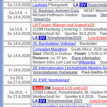
Sa 13.6.2026
Laufgala
Pfrungstadt
LA
DV
Ausschrei
32. Bauhaus Junioren-Gala
68167 Mannh
Sa 13.6. +
Michael-Hoffmann-Stadion
Str
Homepage
So 14.6.2026
StreamSo
LM Frauen, Männer und Jugend u18
Sa 13.6. +
22299 Hamburg, Linnéring 3, Jahnkampf
So 14.6.2026
Meldeschluß für: Sportler 30.5.2026 Trai
LA
DV
Teilnehmerliste2026
Live-Ergeb
So 14.6.2026
26. Barsbütteler Volkslauf
Barsbüttel
Comrades Marathon
South Africa 2026 u
Start:
05h30 in Durban
Finish:
17h30 in P
So 14.6.2026
Distance:
ca. 87 km
Race information
Weitere Infos zum Lauf auf
Wikipedia
Qual
28. Internationales Leichtathletik Meeting An
Fr 19.6.2026
Veranstaltungs Homepage
Paul-Greifzu-S
Sa 20.6. -
20. EWE Nordseelauf
Sa 27.6.2026
Nord
DM
Jugend U16 und U20
Sa 20.6. +
23560
Lübeck,
Possehlstraße 36, Stadion 
So 21.6.2026
Meldeschluß für: Sportler 6.6.2026 Traine
LA
DV
Teilnehmerliste 2025
Live-Erge
Kindersportfest des Hamburger SV