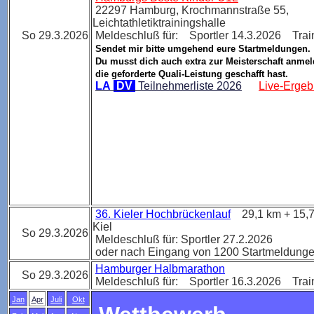
22297 Hamburg,
Krochmannstraße 55,
Leichtathletiktrainingshalle
So 29.3.2026
Meldeschluß für: Sportler 14.3.2026 Trai
Sendet mir bitte umgehend eure Startmeldungen.
Du musst dich auch extra zur Meisterschaft anme
die geforderte Quali-Leistung geschafft hast.
LA
DV
Teilnehmerliste 2026
Live-Ergeb
36. Kieler Hochbrückenlauf
29,1 km + 15,7
Kiel
So 29.3.2026
Meldeschluß für: Sportler 27.2.2026
oder nach Eingang von 1200 Startmeldung
Hamburger Halbmarathon
So 29.3.2026
Meldeschluß für: Sportler 16.3.2026 Trai
Jan
Apr
Juli
Okt