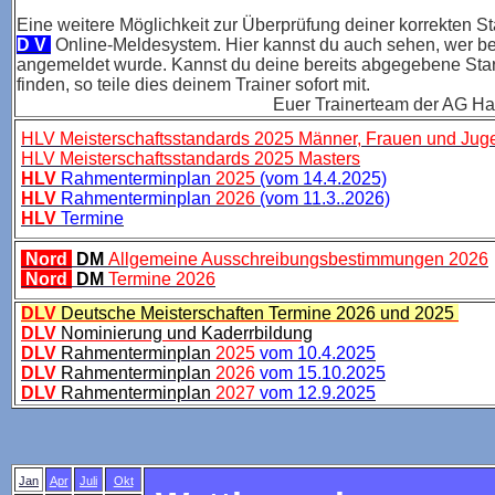
Eine weitere Möglichkeit zur Überprüfung deiner korrekten S
D V
Online-Meldesystem. Hier kannst du auch sehen, wer be
angemeldet wurde. Kannst du deine bereits abgegebene Star
finden, so teile dies deinem
Trainer sofort mit.
Euer Trainerteam der AG Hambu
HLV Meisterschaftsstandards 2025 Männer, Frauen und Ju
HLV Meisterschaftsstandards 2025 Masters
HLV
Rahmenterminplan
2025
(vom 14.4.2025)
HLV
Rahmenterminplan
2026
(vom 11.3..2026)
HLV
Termine
Nord
DM
Allgemeine Ausschreibungsbestimmungen 2026
Nord
DM
Termine 2026
DLV
Deutsche Meisterschaften Termine 2026 und 2025
DLV
Nominierung und Kaderrbildung
DLV
Rahmenterminplan
2025
vom 10.4.2025
DLV
Rahmenterminplan
2026
vom 15.10.2025
DLV
Rahmenterminplan
2027
vom 12.9.2025
Jan
Apr
Juli
Okt