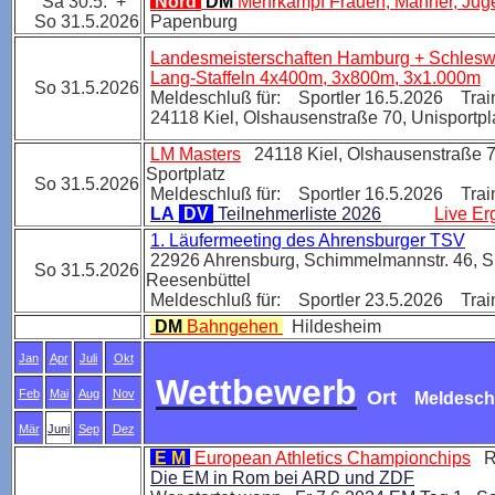
Sa 30.5. +
Nord
DM
Mehrkampf Frauen, Männer, Jug
So 31.5.2026
Papenburg
Landesmeisterschaften Hamburg + Schleswi
Lang-Staffeln 4x400m, 3x800m, 3x1.000m
So 31.5.2026
Meldeschluß für: Sportler 16.5.2026 Trai
24118 Kiel,
Olshausenstraße 70, Unisportpl
LM Masters
24118 Kiel
, Olshausenstraße 
Sportplatz
So 31.5.2026
Meldeschluß für: Sportler 16.5.2026 Trai
LA
DV
Teilnehmerliste 2026
Live Er
1. Läufermeeting des Ahrensburger TSV
22926 Ahrensburg
, Schimmelmannstr. 46, S
So 31.5.2026
Reesenbüttel
Meldeschluß für: Sportler 23.5.2026 Trai
DM
Bahngehen
Hildesheim
Jan
Apr
Juli
Okt
Wettbewerb
Feb
Mai
Aug
Nov
Ort
Meldesch
Mär
Juni
Sep
Dez
E M
European Athletics Championchips
R
Die EM in Rom bei ARD und ZDF