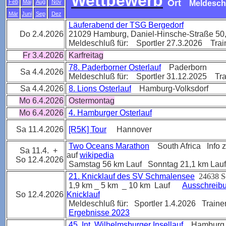
Wettbewerb
Ort
Feb
Mai
Aug
Nov
Meldesch
Mär
Juni
Sep
Dez
Läuferabend der TSG Bergedorf
Do 2.4.2026
21029 Hamburg, Daniel-Hinsche-Straße 50, 
Meldeschluß für: Sportler 27.3.2026 Trai
Fr 3.4.2026
Karfreitag
78. Paderborner Osterlauf
Paderborn
Sa 4.4.2026
Meldeschluß für: Sportler 31.12.2025 Tra
Sa 4.4.2026
8. Lions Osterlauf
Hamburg-Volksdorf
Mo 6.4.2026
Ostermontag
Mo 6.4.2026
4. Hamburger Osterlauf
Sa 11.4.2026
[R5K] Tour
Hannover
Two Oceans Marathon
South Africa Info 
Sa 11.4. +
auf
wikipedia
So 12.4.2026
Samstag 56 km Lauf
Sonntag 21,1 km Lauf
21. Knicklauf des SV Schmalensee
24638 S
1,9 km _ 5 km _ 10 km Lauf
Ausschreibu
So 12.4.2026
Knicklauf
Meldeschluß für: Sportler 1.4.2026 Traine
Ergebnisse 2023
45. Int. Wilhelmsburger Insellauf
Hamburg