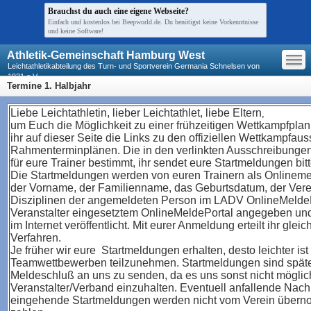
Brauchst du auch eine eigene Webseite?
Einfach und kostenlos bei Beepworld.de. Du benötigst keine Vorkenntnisse
und keine Software!
—
Athletik-Gemeinschaft Hamburg West
—
—
Leichtathletikabteilung des Turn- und Sportverein Germania Schnelsen von
1921 e.V.
Termine 1. Halbjahr
Liebe Leichtathletin, lieber Leichtathlet, liebe Eltern
,
um Euch die Möglichkeit zu einer frühzeitigen Wettkampfpl
ihr auf dieser Seite die Links zu den offiziellen Wettkampfa
Rahmenterminplänen. Die in den verlinkten Ausschreibungen
für eure Trainer bestimmt, ihr sendet eure Startmeldungen bit
Die Startmeldungen werden von euren Trainern als Onlinem
der Vorname, der Familienname, das Geburtsdatum, der Ver
Disziplinen der angemeldeten Person im LADV OnlineMelde
Veranstalter eingesetztem OnlineMeldePortal angegeben und
im Internet veröffentlicht. Mit eurer Anmeldung erteilt ihr gl
Verfahren.
Je früher wir eure Startmeldungen erhalten, desto leichter ist 
Teamwettbewerben teilzunehmen. Startmeldungen sind
spät
Meldeschluß an uns zu senden, da es uns sonst nicht möglich
Veranstalter/Verband einzuhalten. Eventuell anfallende
Nachm
eingehende Startmeldungen werden nicht vom Verein übern