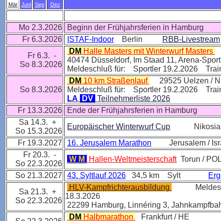
Mär
Juni
Sep
Dez
Mo 2.3.2026
Beginn der Frühjahrsferien in Hamburg
Fr 6.3.2026
ISTAF-Indoor
Berlin
RBB-Livestream
DM
Halle Masters mit Winterwurf Masters
Fr 6.3. -
40474 Düsseldorf, Im Staad 11, Arena-Spor
So 8.3.2026
Meldeschluß für: Sportler 19.2.2026 Trai
DM
10 km Straßenlauf
29525 Uelzen / N
So 8.3.2026
Meldeschluß für: Sportler 19.2.2026 Trai
LA
DV
Teilnehmerliste 2026
Fr 13.3.2026
Ende der
Frühjahrsferien
in Hamburg
Sa 14.3. +
Europäischer Winterwurf Cup
Nikosia 
So 15.3.2026
Fr 19.3.2027
16. Jerusalem Marathon
Jerusalem / Isr
Fr 20.3. -
W M
Hallen-Weltmeisterschaft
Torun / PO
So 22.3.2026
So 21.3.2027
43. Syltlauf 2026
34,5 km Sylt
Erg
HLV-Kampfrichterausbildung
Melde
Sa 21.3. +
18.3.2026
So 22.3.2026
22299 Hamburg, Linnéring 3, Jahnkampf
DM
Halbmarathon
Frankfurt / HE