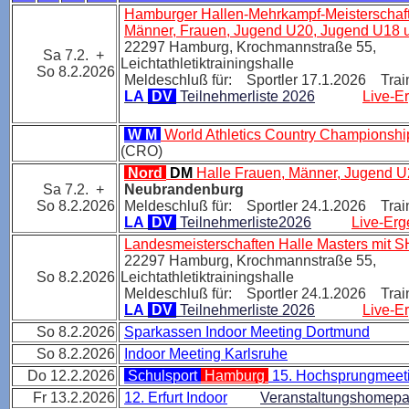
Hamburger Hallen-Mehrkampf-Meisterschaf
Männer, Frauen, Jugend U20, Jugend U18 
22297 Hamburg,
Krochmannstraße 55,
Sa 7.2. +
Leichtathletiktrainingshalle
So 8.2.2026
Meldeschluß für: Sportler 17.1.2026 Trai
LA
DV
Teilnehmerliste 2026
Live-E
W M
World Athletics Country Championshi
(CRO)
Nord
DM
Halle Frauen, Männer, Jugend 
Sa 7.2. +
Neubrandenburg
So 8.2.2026
Meldeschluß für: Sportler 24.1.2026 Trai
LA
DV
Teilnehmerliste2026
Live-Erg
Landesmeisterschaften Halle Masters mit
22297 Hamburg,
Krochmannstraße 55,
So 8.2.2026
Leichtathletiktrainingshalle
Meldeschluß für: Sportler 24.1.2026 Trai
LA
DV
Teilnehmerliste 2026
Live-E
So 8.2.2026
Sparkassen Indoor Meeting Dortmund
So 8.2.2026
Indoor Meeting Karlsruhe
Do 12.2.2026
Schulsport
Hamburg
15. Hochsprungmeet
Fr 13.2.2026
12. Erfurt Indoor
Veranstaltungshomep