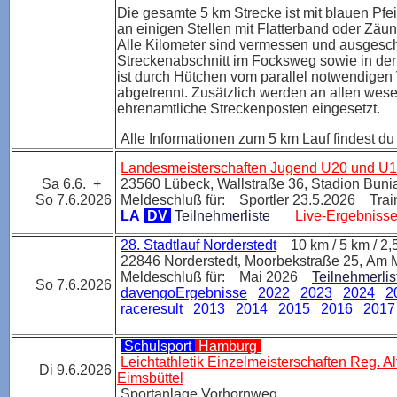
Die gesamte 5 km Strecke ist mit blauen Pfei
an einigen Stellen mit Flatterband oder Zäu
Alle Kilometer sind vermessen und ausgeschi
Streckenabschnitt im Focksweg sowie in de
ist durch Hütchen vom parallel notwendigen
abgetrennt. Zusätzlich werden an allen wese
ehrenamtliche Streckenposten eingesetzt.
Alle Informationen zum 5 km Lauf findest d
Landesmeisterschaften Jugend U20 und U
Sa 6.6. +
23560 Lübeck,
Wallstraße 36, Stadion Bun
So 7.6.2026
Meldeschluß für: Sportler 23.5.2026 Tra
LA
DV
Teilnehmerliste
Live-Ergebniss
28. Stadtlauf Norderstedt
10 km / 5 km / 2
22846 Norderstedt
,
Moorbekstraße 25,
Am M
Meldeschluß für: Mai 2026
Teilnehmerli
So 7.6.2026
davengoErgebnisse
2022
2023
2024
2
raceresult
2013
2014
2015
2016
2017
Schulsport
Hamburg
Leichtathletik Einzelmeisterschaften Reg. A
Di 9.6.2026
Eimsbüttel
Sportanlage Vorhornweg