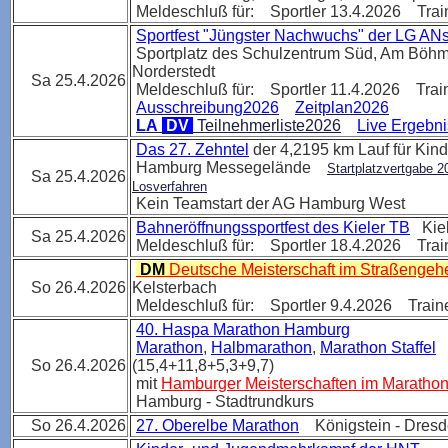
Meldeschluß für: Sportler 13.4.2026 Trai
Sportfest "Jüngster Nachwuchs" der LG ANs
Sportplatz des Schulzentrum Süd, Am Böh
Norderstedt
Sa 25.4.2026
Meldeschluß für: Sportler 11.4.2026 Trai
Ausschreibung2026
Zeitplan2026
LA
DV
Teilnehmerliste2026
Live Ergebn
Das 27. Zehntel
der 4,2195 km Lauf für Kin
Hamburg Messegelände
Startplatzvertgabe 2
Sa 25.4.2026
Losverfahren
Kein Teamstart der AG Hamburg West
Bahneröffnungssportfest des Kieler TB
Kie
Sa 25.4.2026
Meldeschluß für: Sportler 18.4.2026 Trai
DM
Deutsche Meisterschaft im Straßenge
So 26.4.2026
Kelsterbach
Meldeschluß für: Sportler 9.4.2026 Train
40. Haspa Marathon Hamburg
Marathon
,
Halbmarathon
,
Marathon Staffel
So 26.4.2026
(15,4+11,8+5,3+9,7)
mit
Hamburger Meisterschaften im Marathon
Hamburg - Stadtrundkurs
So 26.4.2026
27. Oberelbe Marathon
Königstein - Dres