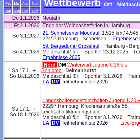
Wettbewerb
Ort
Feb
Mai
Aug
Nov
Meldesch
Mär
Juni
Sep
Dez
Do 1.1.2026
Neujahr
Fr 2.1.2026
Ende der Weihnachtsferien in Hamburg
21. Schnelsener Moorlauf
1,515 km / 4,545
So 3.1.2027
22457
Hamburg - Schnelsen
Ergebnisse
59. Bergedorfer Crosslauf
Hamburg - Berg
So 4.1.2026
Meldeschluß für: Sportler 23.12.2025 Tra
Ergebnisse 2025
Nord
DM
Winterwurf Jugend U16 bis
Sa 17.1. +
Senioren
Delmenhorst
So 18.1.2026
Meldeschluß für: Sportler 3.1.2026 Traine
LA
DV
Teilnehmerliste 2026
Landeshallenmeisterschaften Jugend U20 
22297 Hamburg,
Krochmannstraße 55,
Sa 17.1. +
Leichtathletiktrainingshalle
So 18.1.2026
Meldeschluß für: Sportler 3.1.2026 Traine
LA
DV
Teilnehmerliste 2026
Live-Erg