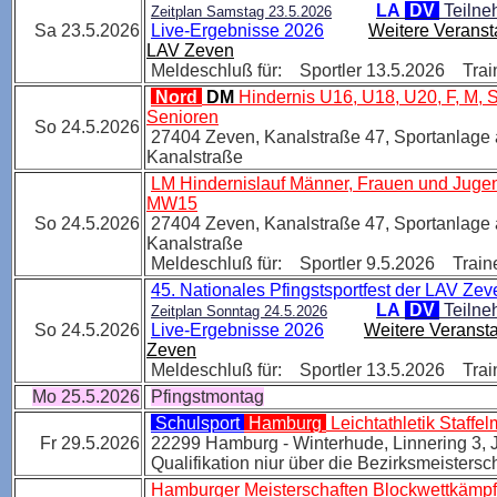
LA
DV
Teilne
Zeitplan Samstag 23.5.2026
Sa 23.5.2026
Live-Ergebnisse 2026
Weitere Veranst
LAV Zeven
Meldeschluß für: Sportler 13.5.2026 Trai
Nord
DM
Hindernis U16, U18, U20, F, M, 
Senioren
So 24.5.2026
27404 Zeven, Kanalstraße 47, Sportanlage 
Kanalstraße
LM Hindernislauf Männer, Frauen und Juge
MW15
So 24.5.2026
27404 Zeven, Kanalstraße 47, Sportanlage 
Kanalstraße
Meldeschluß für: Sportler 9.5.2026 Train
45. Nationales Pfingstsportfest der LAV Zev
LA
DV
Teilne
Zeitplan Sonntag 24.5.2026
So 24.5.2026
Live-Ergebnisse 2026
Weitere Veranst
Zeven
Meldeschluß für: Sportler 13.5.2026 Trai
Mo 25.5.2026
Pfingstmontag
Schulsport
Hamburg
Leichtathletik Staffel
Fr 29.5.2026
22299 Hamburg - Winterhude, Linnering 3,
Qualifikation niur über die Bezirksmeistersc
Hamburger Meisterschaften Blockwettkämp